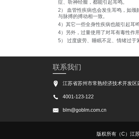
症、听神经瘤，都能引起耳鸣。
2） 血管性疾病也会发生耳鸣，如
与脉搏的搏动相一致。
4）其它一些全身性疾病也能引起耳
4）另外，过量使用了对耳有毒性作
5） 过度疲劳、睡眠不足、情绪过于
联系我们
江苏省苏州市常熟经济技术开发区四
4001-123-122
blm@goblm.com.cn
版权所有（C）江苏