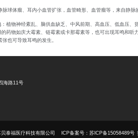
颈静脉球体瘤、耳内小血管扩张，血管畸形、血管瘤等，来自静脉
鸣：植物神经紊乱、脑供血缺乏、中风前期、高血压、低血压、
用的药物如庆大霉素、链霉素或卡那霉素等，也可出现耳鸣和听
紧张也可导致耳鸣的发生。
海路11号
贝泰福医疗科技有限公司 ICP备案号：
苏ICP备15058489号