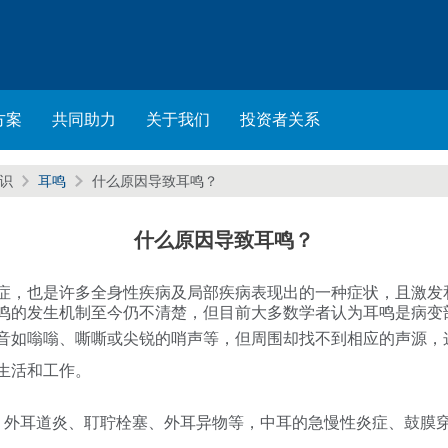
方案
共同助力
关于我们
投资者关系
知识
耳鸣
什么原因导致耳鸣？
什么原因导致耳鸣？
症，也是许多全身性疾病及局部疾病表现出的一种症状，且激发
鸣的发生机制至今仍不清楚，但目前大多数学者认为耳鸣是病变
音如嗡嗡、嘶嘶或尖锐的哨声等，但周围却找不到相应的声源，这
生活和工作。
：外耳道炎、耵聍栓塞、外耳异物等，中耳的急慢性炎症、鼓膜